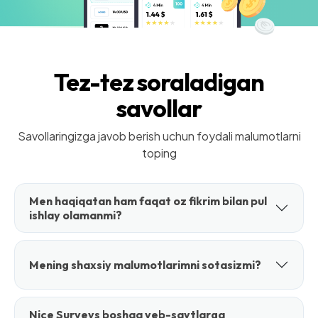
Tez-tez soraladigan
savollar
Savollaringizga javob berish uchun foydali malumotlarni
toping
Men haqiqatan ham faqat oz fikrim bilan pul
ishlay olamanmi?
Mening shaxsiy malumotlarimni sotasizmi?
Nice Surveys boshqa veb-saytlarga