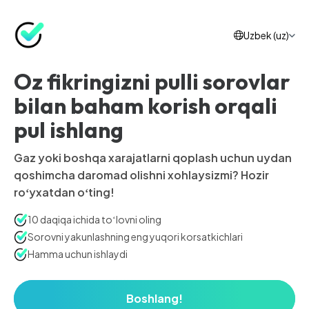
Uzbek (uz)
Oz fikringizni pulli sorovlar
bilan baham korish orqali
pul ishlang
Gaz yoki boshqa xarajatlarni qoplash uchun uydan
qoshimcha daromad olishni xohlaysizmi? Hozir
roʻyxatdan oʻting!
10 daqiqa ichida toʻlovni oling
Sorovni yakunlashning eng yuqori korsatkichlari
Hamma uchun ishlaydi
Boshlang!