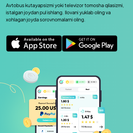
Avtobus kutayapsizmi yoki televizor tomosha qilasizmi,
istalgan joydan pul ishlang. Ilovani yuklab oling va
xohlagan joyda sorovnomalarni oling.