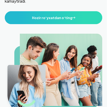
kamaytiradi.
Hozir roʻyxatdan oʻting