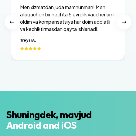
Men xizmatdan juda mamnunman! Men
allaqachon bir nechta 5 evrolik vaucherlarni
oldim va kompensatsiya har doim adolatli
va kechiktirmasdan qayta ishlanadi.
Treysi A.
Shuningdek, mavjud
Android and iOS