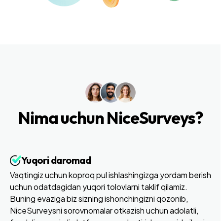
Nima uchun NiceSurveys?
Yuqori daromad
Vaqtingiz uchun koproq pul ishlashingizga yordam berish
uchun odatdagidan yuqori tolovlarni taklif qilamiz.
Buning evaziga biz sizning ishonchingizni qozonib,
NiceSurveysni sorovnomalar otkazish uchun adolatli,