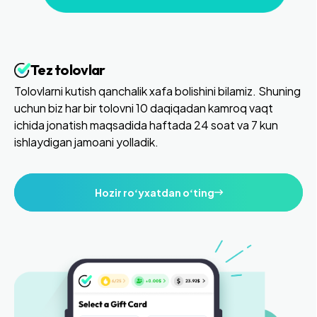
Tez tolovlar
Tolovlarni kutish qanchalik xafa bolishini bilamiz. Shuning
uchun biz har bir tolovni 10 daqiqadan kamroq vaqt
ichida jonatish maqsadida haftada 24 soat va 7 kun
ishlaydigan jamoani yolladik.
Hozir roʻyxatdan oʻting