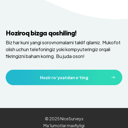
Hoziroq bizga qoshiling!
Biz har kuni yangi sorovnomalarni taklif qilamiz. Mukofot
olish uchun telefoningiz yoki kompyuteringiz orqali
fikringizni baham koring. Bu juda oson!
Hozir roʻyxatdan oʻting
© 2025 NiceSurveys
Maʼlumotlar maxfiyligi