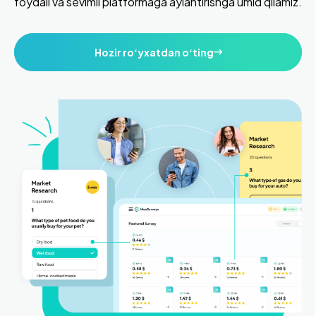
foydali va sevimli platformaga aylantirishga umid qilamiz.
Hozir roʻyxatdan oʻting