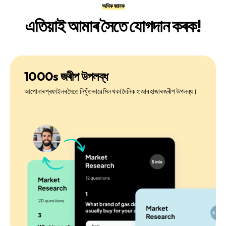
অধিক জানক
এতিয়াই আমাৰ সৈতে যোগদান কৰক!
1000s জৰীপ উপলব্ধ
আপোনাৰ প্ৰফাইলৰ সৈতে নিখুঁতভাৱে মিল থকা দৈনিক হাজাৰ হাজাৰ জৰীপ উপলব্ধ।