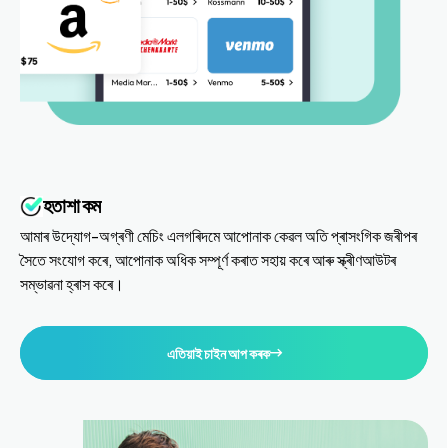
হতাশা কম
আমাৰ উদ্যোগ-অগ্ৰণী মেচিং এলগৰিদমে আপোনাক কেৱল অতি প্ৰাসংগিক জৰীপৰ
সৈতে সংযোগ কৰে, আপোনাক অধিক সম্পূৰ্ণ কৰাত সহায় কৰে আৰু স্ক্ৰীণআউটৰ
সম্ভাৱনা হ্ৰাস কৰে।
এতিয়াই চাইন আপ কৰক