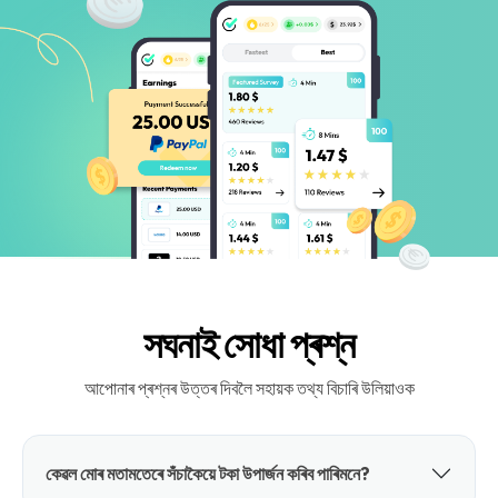
সঘনাই সোধা প্ৰশ্ন
আপোনাৰ প্ৰশ্নৰ উত্তৰ দিবলৈ সহায়ক তথ্য বিচাৰি উলিয়াওক
কেৱল মোৰ মতামতেৰে সঁচাকৈয়ে টকা উপাৰ্জন কৰিব পাৰিমনে?