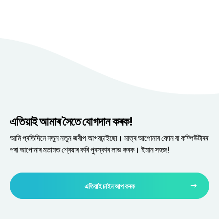
এতিয়াই আমাৰ সৈতে যোগদান কৰক!
আমি প্ৰতিদিনে নতুন নতুন জৰীপ আগবঢ়াইছো। মাত্ৰ আপোনাৰ ফোন বা কম্পিউটাৰৰ
পৰা আপোনাৰ মতামত শ্বেয়াৰ কৰি পুৰস্কাৰ লাভ কৰক। ইমান সহজ!
এতিয়াই চাইন আপ কৰক