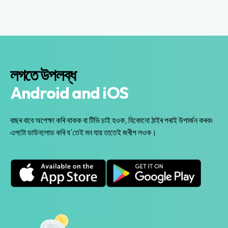
লগতে উপলব্ধ
Android and iOS
বাছৰ বাবে অপেক্ষা কৰি থাকক বা টিভি চাই হওক, যিকোনো ঠাইৰ পৰাই উপাৰ্জন কৰক৷
এপটো ডাউনলোড কৰি য’তেই মন যায় তাতেই জৰীপ লওক।