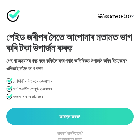
Assamese (as)
পেইড জৰীপৰ সৈতে আপোনাৰ মতামত ভাগ
কৰি টকা উপাৰ্জন কৰক
গেছ বা অন্যান্য খৰচ বহন কৰিবলৈ ঘৰৰ পৰাই অতিৰিক্ত উপাৰ্জন কৰিব বিচাৰেনে?
এতিয়াই চাইন আপ কৰক!
১০ মিনিটৰ ভিতৰতে দৰমহা পাব
সৰ্বোচ্চ জৰীপ সম্পূৰ্ণ হোৱাৰ হাৰ
সকলোৰে বাবে কাম কৰে
আৰম্ভ কৰক!
পাছৱৰ্ড পাহৰিলেনে?
আমন্ত্ৰণ কড দিয়ক