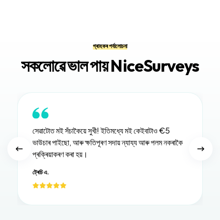
গ্ৰাহকৰ পৰ্যালোচনা
সকলোৱে ভাল পায় NiceSurveys
সেৱাটোত মই সঁচাকৈয়ে সুখী! ইতিমধ্যে মই কেইবাটাও €5
ভাউচাৰ পাইছো, আৰু ক্ষতিপূৰণ সদায় ন্যায্য আৰু পলম নকৰাকৈ
প্ৰক্ৰিয়াকৰণ কৰা হয়।
ট্ৰেচি এ.