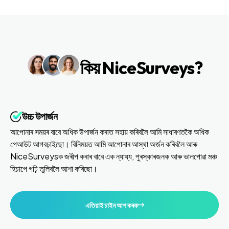
কিয় NiceSurveys?
উচ্চ উপাৰ্জন
আপোনাৰ সময়ৰ বাবে অধিক উপাৰ্জন কৰাত সহায় কৰিবলৈ আমি সাধাৰণতকৈ অধিক
পেআউট আগবঢ়াইছো। বিনিময়ত আমি আপোনাৰ আস্থা অৰ্জন কৰিবলৈ আৰু
NiceSurveysক জৰীপ কৰাৰ বাবে এক ন্যায্য, পুৰস্কাৰজনক আৰু ভালপোৱা মঞ্চ
হিচাপে গঢ়ি তুলিবলৈ আশা কৰিছো।
এতিয়াই চাইন আপ কৰক