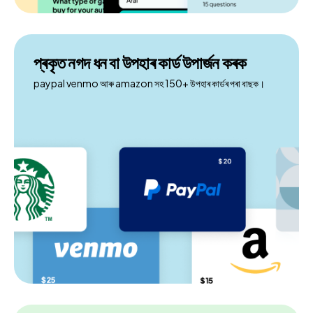
প্ৰকৃত নগদ ধন বা উপহাৰ কাৰ্ড উপাৰ্জন কৰক
paypal venmo আৰু amazon সহ 150+ উপহাৰ কাৰ্ডৰ পৰা বাছক।