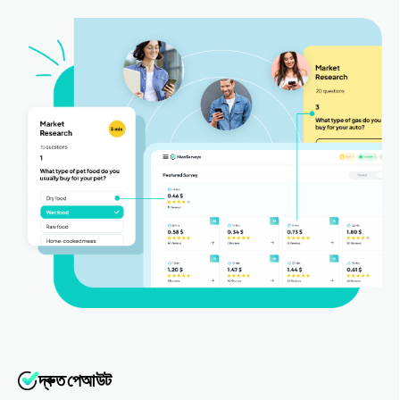
দ্ৰুত পেআউট