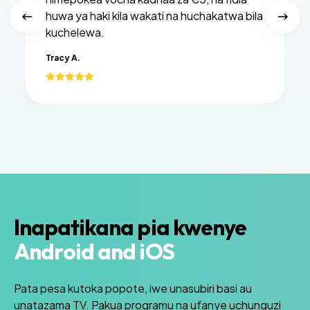
huwa ya haki kila wakati na huchakatwa bila
kuchelewa.
Tracy A.
Inapatikana pia kwenye
Android and iOS
Pata pesa kutoka popote, iwe unasubiri basi au
unatazama TV. Pakua programu na ufanye uchunguzi