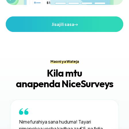
Jisajili sasa
Maoni ya Wateja
Kila mtu
anapenda NiceSurveys
Nimefurahiya sana huduma! Tayari
nimepokea vocha kadhaa za €5, na fidia