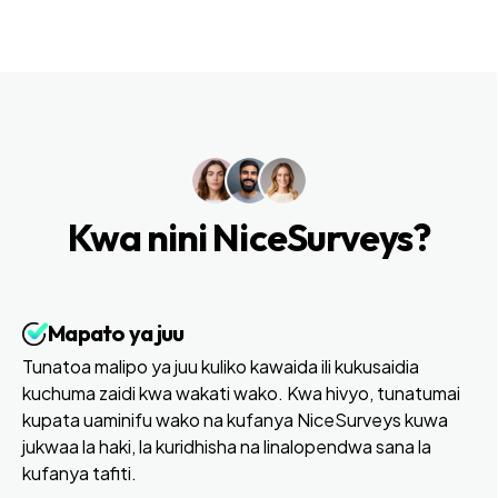
Kwa nini NiceSurveys?
Mapato ya juu
Tunatoa malipo ya juu kuliko kawaida ili kukusaidia
kuchuma zaidi kwa wakati wako. Kwa hivyo, tunatumai
kupata uaminifu wako na kufanya NiceSurveys kuwa
jukwaa la haki, la kuridhisha na linalopendwa sana la
kufanya tafiti.