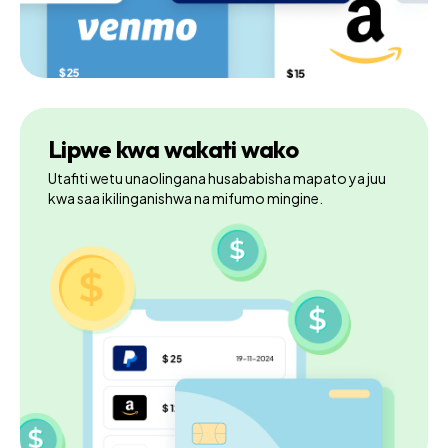
Lipwe kwa wakati wako
Utafiti wetu unaolingana husababisha mapato ya juu
kwa saa ikilinganishwa na mifumo mingine.