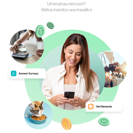
Umesahau nenosiri?
Weka msimbo wa mwaliko