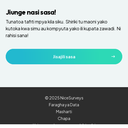
Jiunge nasi sasa!
Tunatoa tafiti mpya kila siku. Shiriki tu maoni yako
kutoka kwa simu au kompyuta yako ili kupata zawadi. Ni
rahisi sana!
Jisajili sasa
© 2025 NiceSurveys
Faragha ya Data
Masharti
Chapa
Usiuze maelezo yangu ya kibinafsi