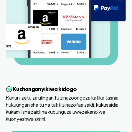
Kuchanganyikiwa kidogo
Kanuni zetu za ulinganifu zinazoongoza katika tasnia
hukuunganisha tu na tafiti zinazofaa zaidi, kukusaidia
kukamilisha zaidi na kupunguza uwezekano wa
kuonyeshwa skrini.