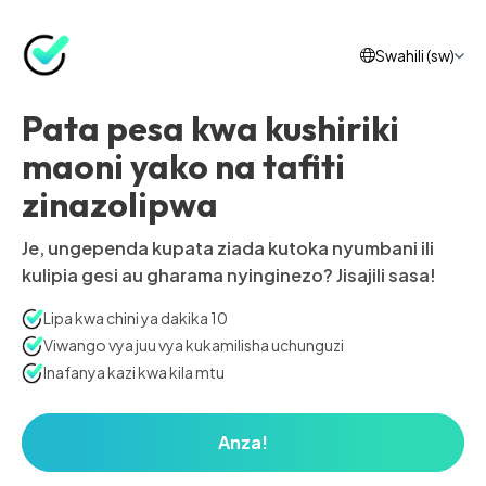
Swahili (sw)
Pata pesa kwa kushiriki
maoni yako na tafiti
zinazolipwa
Je, ungependa kupata ziada kutoka nyumbani ili
kulipia gesi au gharama nyinginezo? Jisajili sasa!
Lipa kwa chini ya dakika 10
Viwango vya juu vya kukamilisha uchunguzi
Inafanya kazi kwa kila mtu
Anza!