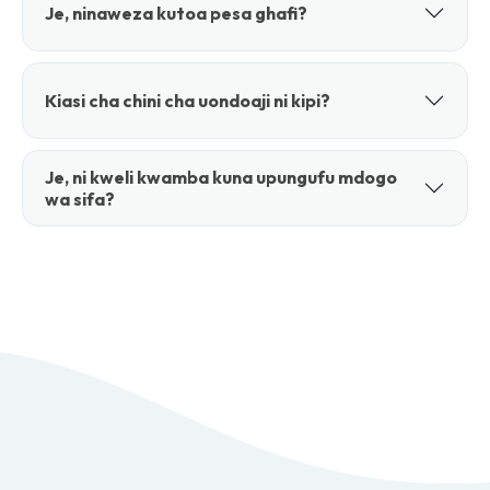
Je, ninaweza kutoa pesa ghafi?
Kiasi cha chini cha uondoaji ni kipi?
Je, ni kweli kwamba kuna upungufu mdogo
wa sifa?