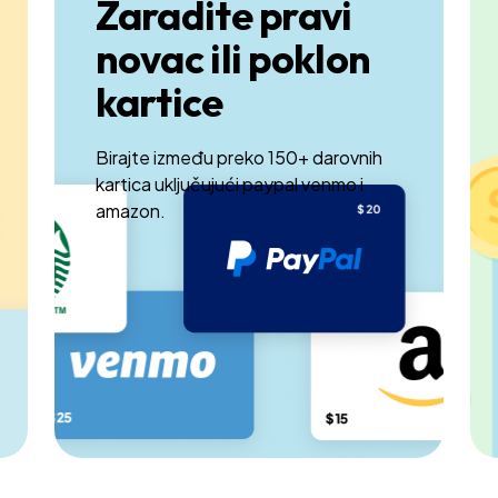
Zaradite pravi
novac ili poklon
kartice
Birajte između preko 150+ darovnih
kartica uključujući paypal venmo i
amazon.