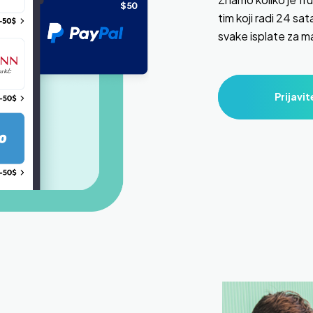
tim koji radi 24 sat
svake isplate za m
Prijavit