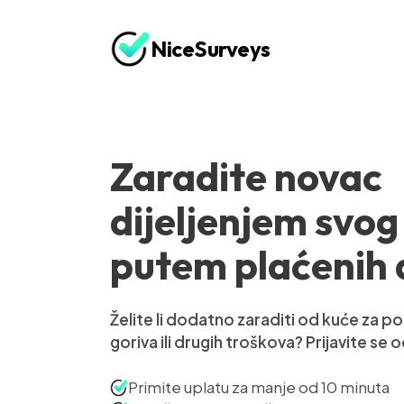
NiceSurveys
Zaradite novac
dijeljenjem svog
putem plaćenih
Želite li dodatno zaraditi od kuće za p
goriva ili drugih troškova? Prijavite se
Primite uplatu za manje od 10 minuta