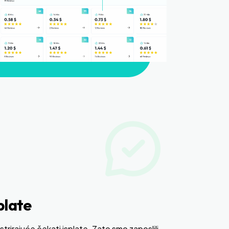
plate
strirajuće čekati isplate. Zato smo zaposlili