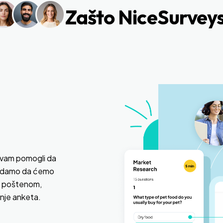
Zašto NiceSurvey
 vam pomogli da
 nadamo da ćemo
ys poštenom,
nje anketa.