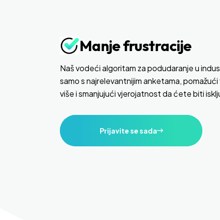
Manje frustracije
Naš vodeći algoritam za podudaranje u indust
samo s najrelevantnijim anketama, pomažući 
više i smanjujući vjerojatnost da ćete biti iskl
Prijavite se sada