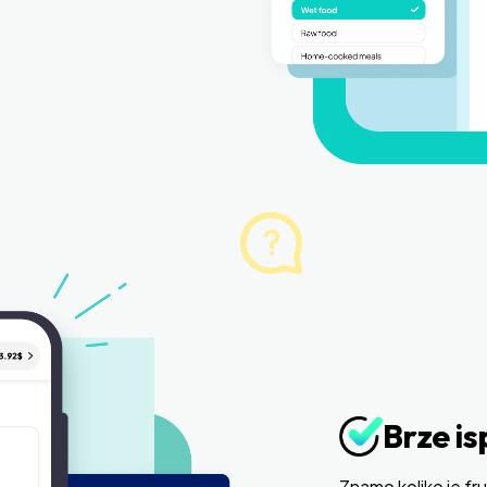
Brze is
Znamo koliko je fru