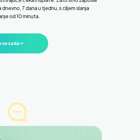
a dnevno, 7 dana u tjednu, s ciljem slanja
anje od 10 minuta.
e se sada