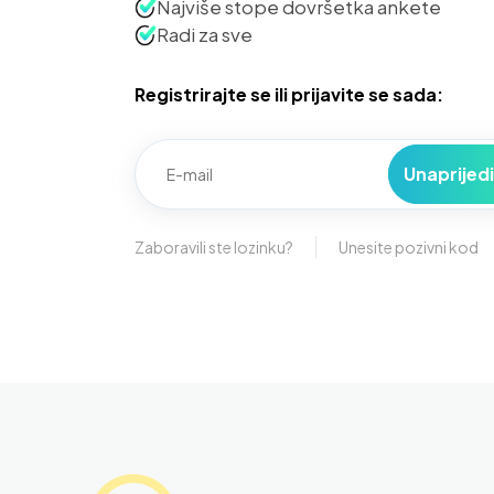
Najviše stope dovršetka ankete
Radi za sve
Registrirajte se ili prijavite se sada:
Unaprijedi
Zaboravili ste lozinku?
Unesite pozivni kod