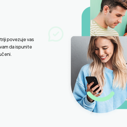
riji povezuje vas
vam da ispunite
jučeni.