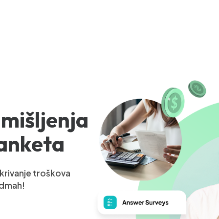
 mišljenja
 anketa
okrivanje troškova
 odmah!