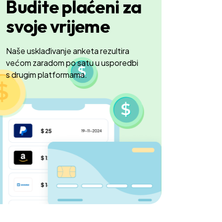
Budite plaćeni za
svoje vrijeme
Naše usklađivanje anketa rezultira
većom zaradom po satu u usporedbi
s drugim platformama.