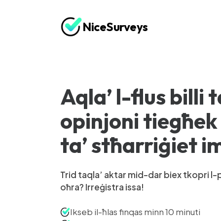
NiceSurveys
Aqla’ l-flus billi
opinjoni tiegħe
ta’ stħarriġiet i
Trid taqla’ aktar mid-dar biex tkopri l-
oħra? Irreġistra issa!
Ikseb il-ħlas finqas minn 10 minuti