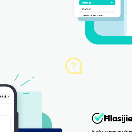
Ħlasiji
Nafu kemm hu frustr