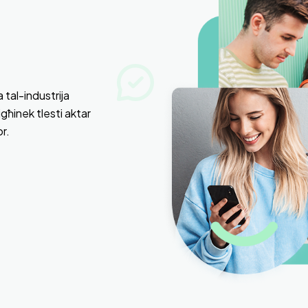
 tal-industrija
jgħinek tlesti aktar
or.