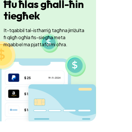
Ħu ħlas għall-ħin
tiegħek
It-tqabbil tal-istħarriġ tagħna jirriżulta
fi qligħ ogħla fis-siegħa meta
mqabbel ma pjattaformi oħra.