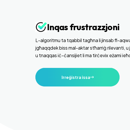
Inqas frustrazzjoni
L-algoritmu ta tqabbil tagħna li jinsab fl-aqwa
jgħaqqdek biss mal-aktar stħarriġ rilevanti, u 
u tnaqqas iċ-ċansijiet li ma tirċevix eżami ieħ
Irreġistra issa