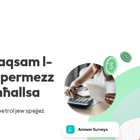
 taqsam l-
k permezz
mħallsa
petrol jew spejjeż