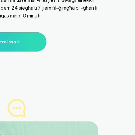
aħdem 24 siegħa u 7 ijiem fil-ġimgħa bil-għan li
inqas minn 10 minuti.
tra issa