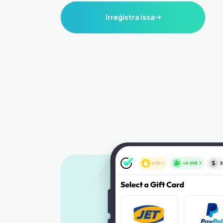
Irreġistra issa