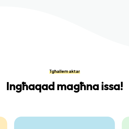
Tgħallem aktar
Ingħaqad magħna issa!