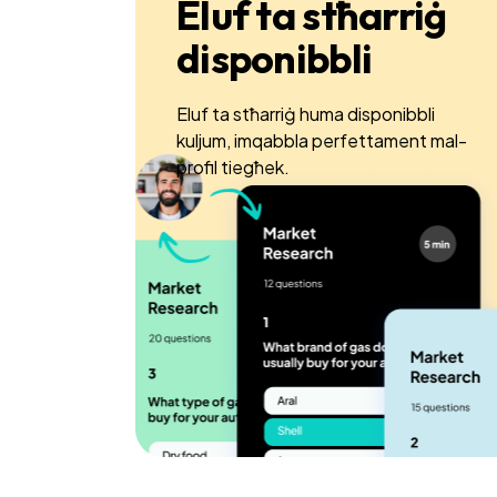
Eluf ta stħarriġ
disponibbli
Eluf ta stħarriġ huma disponibbli
kuljum, imqabbla perfettament mal-
profil tiegħek.