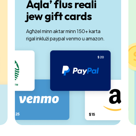
Aqla’ flus reali
jew gift cards
Agħżel minn aktar minn 150+ karta
rigal inklużi paypal venmo u amazon.