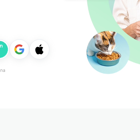
nn
ina