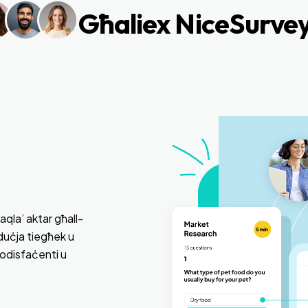
Għaliex NiceSurve
aqla’ aktar għall-
iduċja tiegħek u
sodisfaċenti u