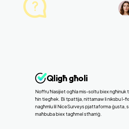
Qligħ għoli
Noffru ħlasijiet ogħla mis-soltu biex ngħinuk t
ħin tiegħek. Bi tpattija, nittamaw li niksbu l-f
nagħmlu lil NiceSurveys pjattaforma ġusta, 
maħbuba biex tagħmel stħarriġ.