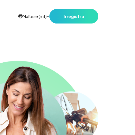
Irreġistra
Maltese (mt)