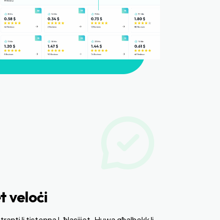
et veloċi
anti li tistenna l-ħlasijiet. Huwa għalhekk li