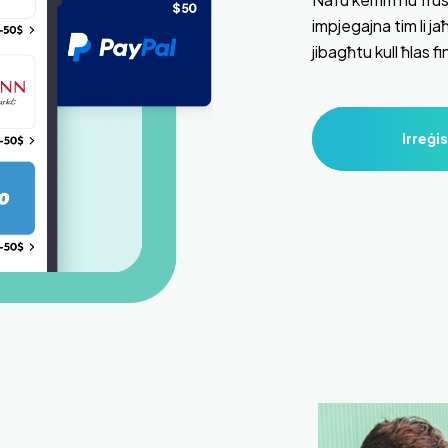
impjegajna tim li j
jibagħtu kull ħlas f
Irreġis