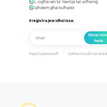
L-ogħla rati ta’ tlestija tal-istħarriġ
Jaħdem għal kulħadd
Irreġistra jew idħol issa:
Aktar mi
hekk
Insejt il-password?
Daħħal il-kodiċi tal-isted