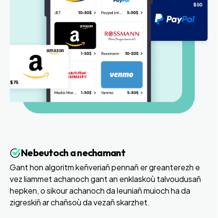
Nebeutoch a nechamant
Gant hon algoritm keñveriañ pennañ er greanterezh e
vez liammet achanoch gant an enklaskoù talvoudusañ
hepken, o sikour achanoch da leuniañ muioch ha da
zigreskiñ ar chañsoù da vezañ skarzhet.