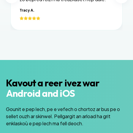
Tracy A.
Kavout a reer ivez war
Android and iOS
Gounit e pep lech, pe e vefech o chortoz ar bus pe o
sellet ouzh ar skinwel. Pellgargit an arload ha grit
enklaskoù e pep lech ma fell deoch.