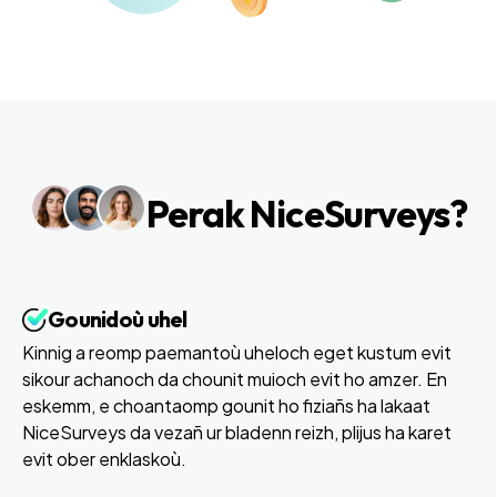
Perak NiceSurveys?
Gounidoù uhel
Kinnig a reomp paemantoù uheloch eget kustum evit
sikour achanoch da chounit muioch evit ho amzer. En
eskemm, e choantaomp gounit ho fiziañs ha lakaat
NiceSurveys da vezañ ur bladenn reizh, plijus ha karet
evit ober enklaskoù.