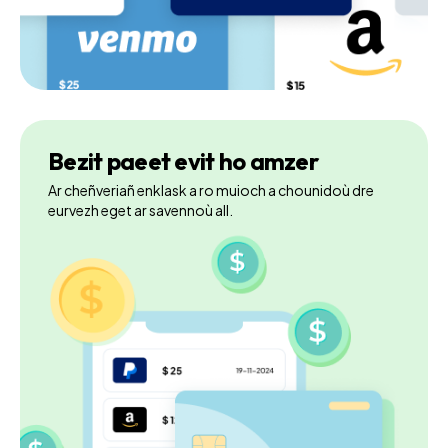
Bezit paeet evit ho amzer
Ar cheñveriañ enklask a ro muioch a chounidoù dre
eurvezh eget ar savennoù all.