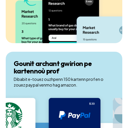
Gounit archant gwirion pe
kartennoù prof
Dibabit e-touez ouzhpenn 150 kartenn prof en o
zouez paypal venmo hag amazon.