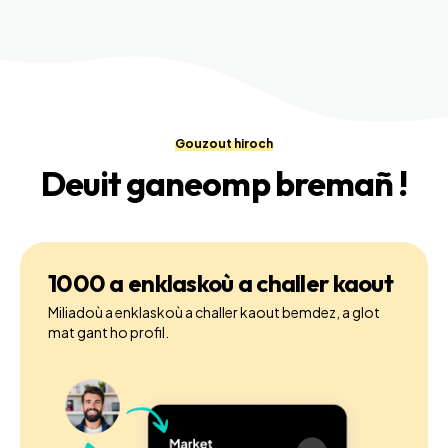
Gouzout hiroch
Deuit ganeomp bremañ !
1000 a enklaskoù a challer kaout
Miliadoù a enklaskoù a challer kaout bemdez, a glot
mat gant ho profil.