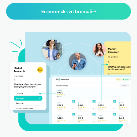
En em enskrivit bremañ