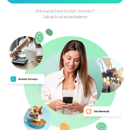
Ankounachaet ho ker-tremen ?
Lakait kod ar bedadenn