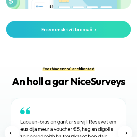
En em enskrivit bremañ
Evezhiadennoù ar chliented
An holl a gar NiceSurveys
Laouen-bras on gant ar servij ! Resevet em
eus dija meur a voucher €5, hag an digoll a
zo bepred reizh ha treuzkaset hep dale.