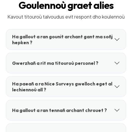
Goulennoù graet alies
Kavout titouroù talvoudus evit respont dho koulennoù
Ha gallout a ran gounit archant gant ma soñj
hepken ?
Gwerzhañ a rit ma titouroù personel ?
Ha paeañ a ra Nice Surveys gwelloch eget al
lechiennoù all ?
Ha gallout a ran tennañ archant chrouet ?