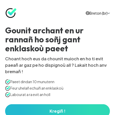
Breton (br)
Gounit archant en ur
rannañ ho soñj gant
enklaskoù paeet
Choant hoch eus da chounit muioch en ho ti evit
paeañ ar gaz pe ho dispignoù all ? Lakait hoch anv
bremañ !
Paeet dindan 10 munutenn
Feur uhelañ echuiñ an enklaskoù
Labourat a ra evit an holl
Kregiñ !