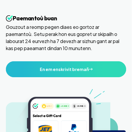
Paemantoù buan
Gouzout a reomp pegen diaes eo gortoz ar
paemantoù. Setu perak hon eus gopret ur skipailh o
labourat 24 eurvezh ha 7 devezh ar sizhun gant ar pal
kas pep paeamant dindan 10 munutenn.
En em enskrivit bremañ