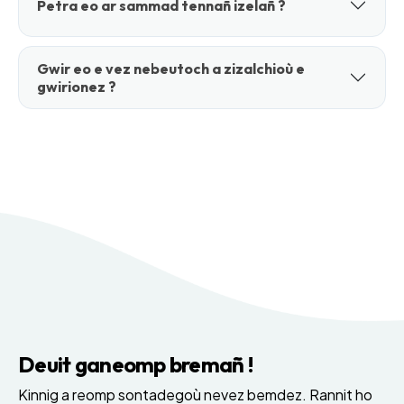
Petra eo ar sammad tennañ izelañ ?
Gwir eo e vez nebeutoch a zizalchioù e
gwirionez ?
Deuit ganeomp bremañ !
Kinnig a reomp sontadegoù nevez bemdez. Rannit ho