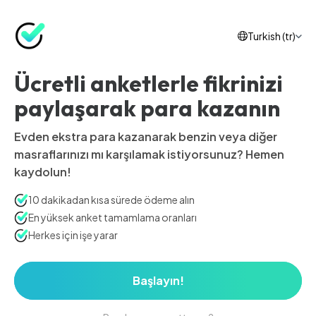
Turkish (tr)
Ücretli anketlerle fikrinizi
paylaşarak para kazanın
Evden ekstra para kazanarak benzin veya diğer
masraflarınızı mı karşılamak istiyorsunuz? Hemen
kaydolun!
10 dakikadan kısa sürede ödeme alın
En yüksek anket tamamlama oranları
Herkes için işe yarar
Başlayın!