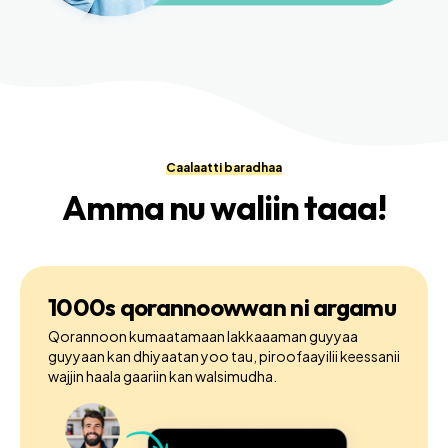
Caalaatti baradhaa
Amma nu waliin taaa!
1000s qorannoowwan ni argamu
Qorannoon kumaatamaan lakkaaaman guyyaa
guyyaan kan dhiyaatan yoo tau, piroofaayilii keessanii
wajjin haala gaariin kan walsimudha.