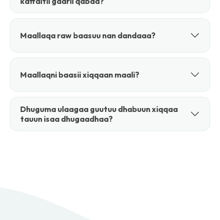
kaffaltii gaarii qabaa?
Maallaqa raw baasuu nan dandaaa?
Maallaqni baasii xiqqaan maali?
Dhuguma ulaagaa guutuu dhabuun xiqqaa
tauun isaa dhugaadhaa?