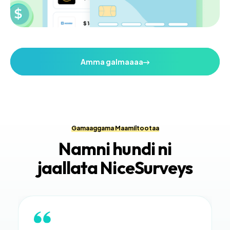
Amma galmaaaa
Gamaaggama Maamiltootaa
Namni hundi ni
jaallata NiceSurveys