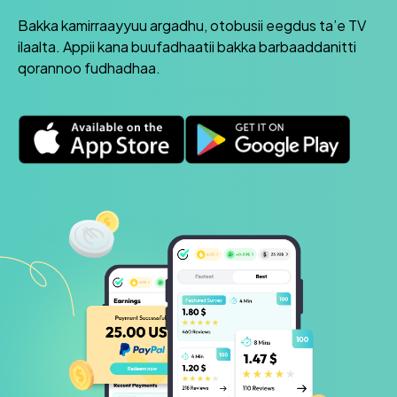
Bakka kamirraayyuu argadhu, otobusii eegdus ta’e TV
ilaalta. Appii kana buufadhaatii bakka barbaaddanitti
qorannoo fudhadhaa.