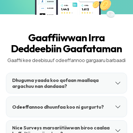
Gaaffiiwwan Irra
Deddeebiin Gaafataman
Gaaffii kee deebisuuf odeeffannoo gargaaru barbaadi
Dhuguma yaada koo qofaan maallaqa
argachuu nan dandaaa?
Odeeffannoo dhuunfaa koo ni gurgurtu?
Nice Surveys marsariitiiwwan biroo caalaa