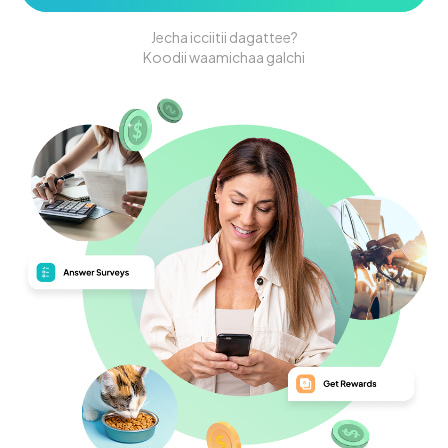
Jecha icciitii dagattee?
Koodii waamichaa galchi