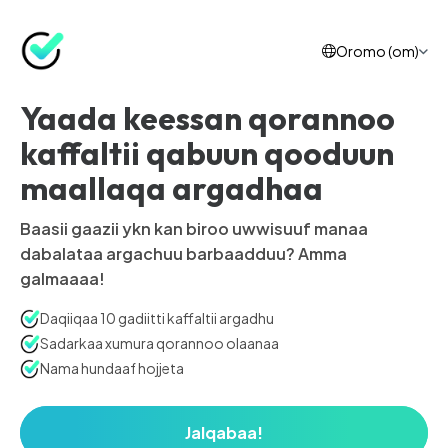
Oromo (om)
Yaada keessan qorannoo
kaffaltii qabuun qooduun
maallaqa argadhaa
Baasii gaazii ykn kan biroo uwwisuuf manaa
dabalataa argachuu barbaadduu? Amma
galmaaaa!
Daqiiqaa 10 gadiitti kaffaltii argadhu
Sadarkaa xumura qorannoo olaanaa
Nama hundaaf hojjeta
Jalqabaa!