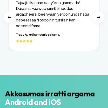
Tajaajila kanaan baay’een gammada!
Duraanis vaawucharii €5 hedduu
argadheera, beenyaan yeroo hunda haqa
qabeessaa fi osoo hin tursiisin kan
adeemsifama.
Tracy A. jedhamuun beekama.
Akkasumas irratti argama
Android and iOS