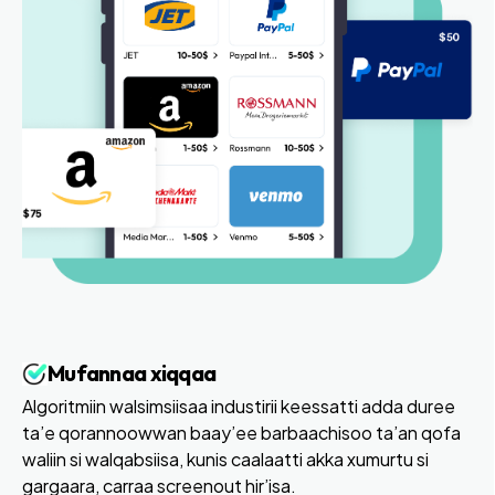
Mufannaa xiqqaa
Algoritmiin walsimsiisaa industirii keessatti adda duree
ta’e qorannoowwan baay’ee barbaachisoo ta’an qofa
waliin si walqabsiisa, kunis caalaatti akka xumurtu si
gargaara, carraa screenout hir’isa.