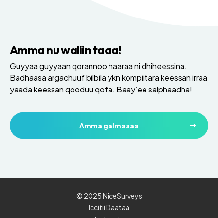
Amma nu waliin taaa!
Guyyaa guyyaan qorannoo haaraa ni dhiheessina.
Badhaasa argachuuf bilbila ykn kompiitara keessan irraa
yaada keessan qooduu qofa. Baay’ee salphaadha!
Amma galmaaaa
© 2025 NiceSurveys
Iccitii Daataa