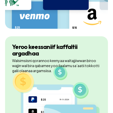
Yeroo keessaniif kaffaltii
argadhaa
Walsimsiisni qorannoo keenyaa waltajjiiwwan biroo
wajjin wal bira qabamee yoo ilaalamu sa’aatii tokkotti
galii olaanaa argamsiisa.