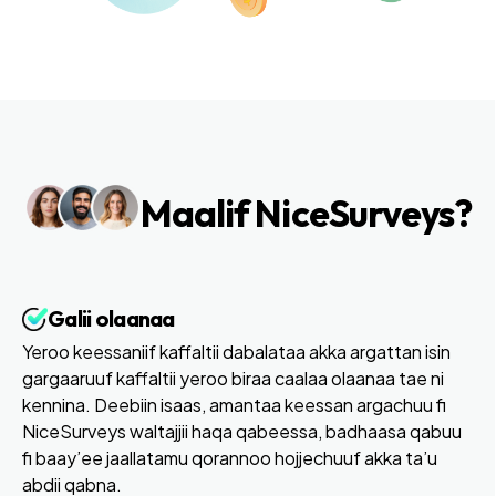
Maalif NiceSurveys?
Galii olaanaa
Yeroo keessaniif kaffaltii dabalataa akka argattan isin
gargaaruuf kaffaltii yeroo biraa caalaa olaanaa tae ni
kennina. Deebiin isaas, amantaa keessan argachuu fi
NiceSurveys waltajjii haqa qabeessa, badhaasa qabuu
fi baay’ee jaallatamu qorannoo hojjechuuf akka ta’u
abdii qabna.