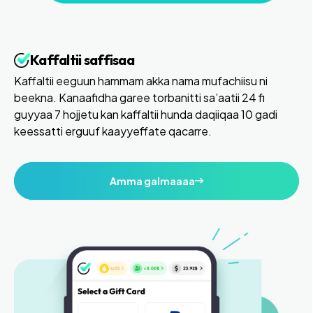
Kaffaltii saffisaa
Kaffaltii eeguun hammam akka nama mufachiisu ni
beekna. Kanaafidha garee torbanitti sa’aatii 24 fi
guyyaa 7 hojjetu kan kaffaltii hunda daqiiqaa 10 gadi
keessatti erguuf kaayyeffate qacarre.
Amma galmaaaa