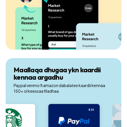
Maallaqa dhugaa ykn kaardii
kennaa argadhu
Paypal venmo fi amazon dabalatee kaardii kennaa
150+ ol keessaa filadhaa.