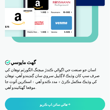
گهٽ مايوسي
اسان جو صنعت جي اڳواڻي ڪندڙ ميچنگ الگورٿم توهان کي
صرف سڀ کان وڌيڪ لاڳاپيل سروي سان ڳنڍيندو آهي، توهان
کي وڌيڪ مڪمل ڪرڻ ۾ مدد ڪندو آهي ۽ اسڪرين آئوٽ جا
موقعا گهٽائيندو آهي.
هاڻي سائن اپ ڪريو