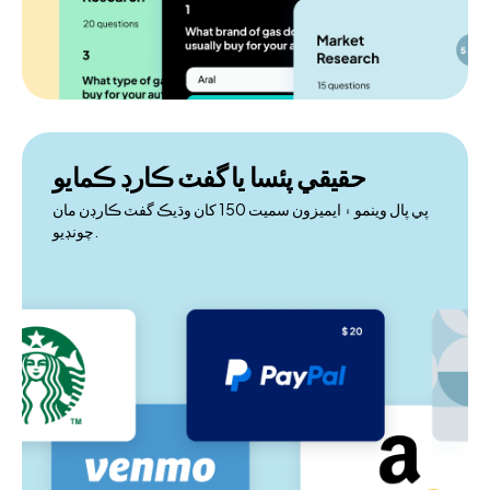
حقيقي پئسا يا گفٽ ڪارڊ ڪمايو
پي پال وينمو ۽ ايميزون سميت 150 کان وڌيڪ گفٽ ڪارڊن مان
چونڊيو.