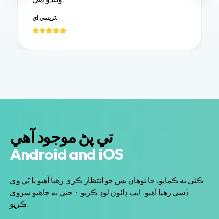
ٽريسي اي.
تي پڻ موجود آهي
Android and iOS
ڪٿي به ڪمايو، ڇا توهان بس جو انتظار ڪري رهيا آهيو يا ٽي وي
ڏسي رهيا آهيو. ايپ ڊائون لوڊ ڪريو ۽ جتي به چاهيو سروي
ڪريو.