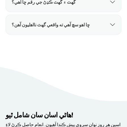
گهٽ ۾ گهٽ ڪڍڻ جي رقم ڇا آهي؟
ڇا اهو سچ آهي ته واقعي گهٽ نااهليون آهن؟
هاڻي اسان سان شامل ٿيو!
اسين هر روز نوان سروي پيش ڪندا آهيون. انعام حاصل ڪرڻ لاءِ