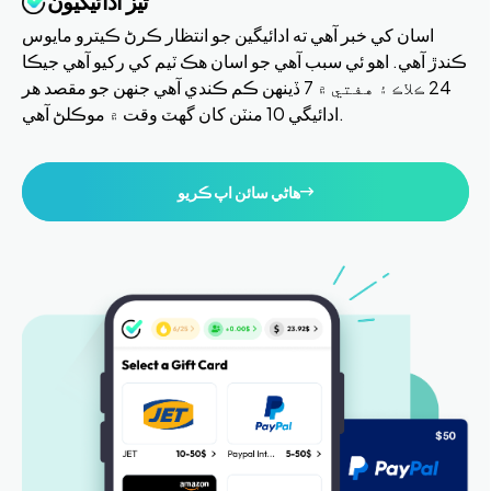
تيز ادائيگيون
اسان کي خبر آهي ته ادائيگين جو انتظار ڪرڻ ڪيترو مايوس
ڪندڙ آهي. اهو ئي سبب آهي جو اسان هڪ ٽيم کي رکيو آهي جيڪا
24 ڪلاڪ ۽ هفتي ۾ 7 ڏينهن ڪم ڪندي آهي جنهن جو مقصد هر
ادائيگي 10 منٽن کان گهٽ وقت ۾ موڪلڻ آهي.
هاڻي سائن اپ ڪريو