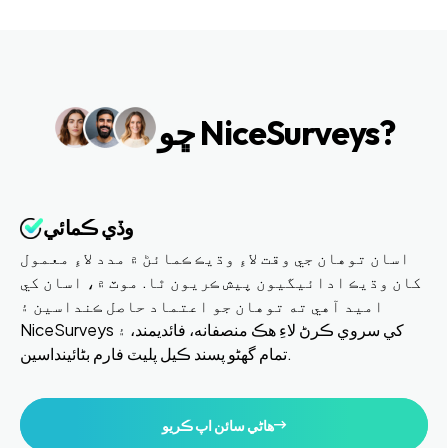
ڇو NiceSurveys?
وڏي ڪمائي
اسان توهان جي وقت لاءِ وڌيڪ ڪمائڻ ۾ مدد لاءِ معمول
کان وڌيڪ ادائيگيون پيش ڪريون ٿا. موٽ ۾، اسان کي
اميد آهي ته توهان جو اعتماد حاصل ڪنداسين ۽
NiceSurveys کي سروي ڪرڻ لاءِ هڪ منصفانه، فائديمند، ۽
تمام گهڻو پسند ڪيل پليٽ فارم بڻائينداسين.
هاڻي سائن اپ ڪريو