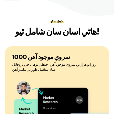
وڌيڪ سکو
هاڻي اسان سان شامل ٿيو!
1000 سروي موجود آهن
روزانو هزارين سروي موجود آهن، جيڪي توهان جي پروفائل
سان مڪمل طور تي ملندڙ آهن.