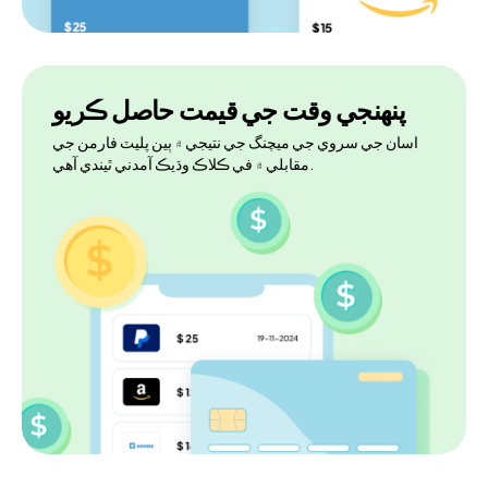
پنهنجي وقت جي قيمت حاصل ڪريو
اسان جي سروي جي ميچنگ جي نتيجي ۾ ٻين پليٽ فارمن جي
مقابلي ۾ في ڪلاڪ وڌيڪ آمدني ٿيندي آهي.