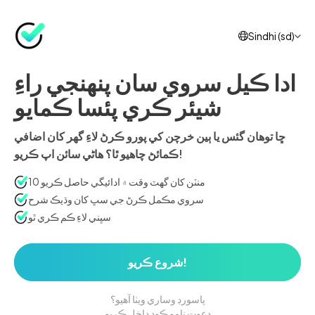
Sindhi (sd)
ادا ڪيل سروي سان پنهنجي راءِ
شيئر ڪري پئسا ڪمايو
ڇا توهان گئس يا ٻين خرچن کي پورو ڪرڻ لاءِ گهر کان اضافي
ڪمائڻ چاهيو ٿا؟ هاڻي سائن اپ ڪريو!
10 منٽن کان گهٽ وقت ۾ ادائيگي حاصل ڪريو
سروي مڪمل ڪرڻ جي سڀ کان وڌيڪ شرح
سڀني لاءِ ڪم ڪري ٿو
شروع ڪريو!
پاسورڊ وساري ويٺا آهيو؟
دعوت نامو ڪوڊ داخل ڪريو