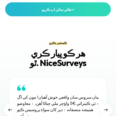
هاڻي سائن اپ ڪريو
ڪسٽمر جائزو
هر ڪو پيار ڪري
ٿو. NiceSurveys
مان سروس سان واقعي خوش آهيان! مون کي اڳ
۾ ئي ڪيترائي €5 واؤچر ملي چڪا آهن، ۽ معاوضو
هميشه منصفانه ۽ دير کان سواءِ پروسيس ڪيو
ويندو آهي.