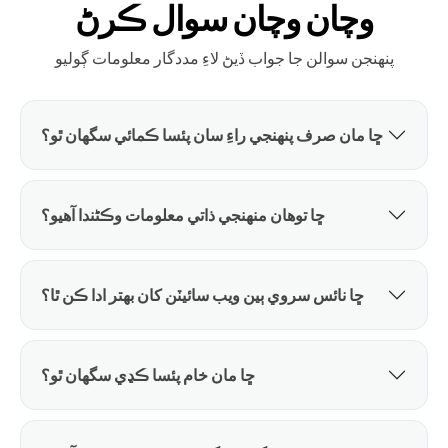
وچان وچان سوال ڪرڻ
پنهنجن سوالن جا جواب ڏيڻ لاءِ مددگار معلومات ڳوليو
ڇا مان صرف پنهنجي راءِ سان پئسا ڪمائي سگهان ٿو؟
ڇا توهان منهنجي ذاتي معلومات وڪڻندا آهيو؟
ڇا نائس سروي ٻين ويب سائيٽن کان بهتر ادا ڪن ٿا؟
ڇا مان خام پئسا ڪڍي سگهان ٿو؟